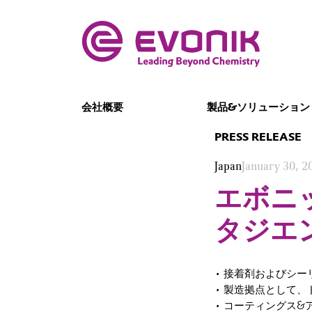
会社概要
製品&ソリューション
PRESS RELEASE
Japan
January 30, 2
エボニ
タジエ
• 接着剤およびシ
• 製造拠点として
• コーティングス&アデ