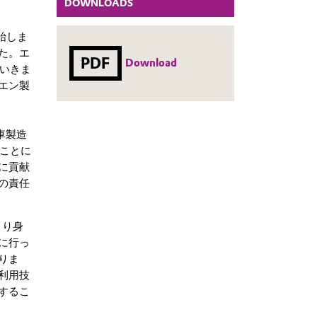
DOWNLOADS
始しま
た。エ
PDF
Download
ていきま
エン製
車製造
うことに
に貢献
の責任
より身
に行っ
りま
利用技
するこ