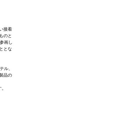
い接着
ものと
と参画し
ととな
ステル、
製品の
す。