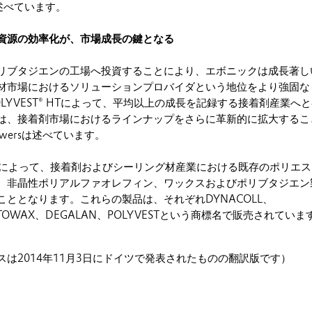
rsは述べています。
資源の効率化が、市場成長の鍵となる
ブタジエンの工場へ投資することにより、エボニックは成長著し
材市場におけるソリューションプロバイダという地位をより強固な
LYVEST® HTによって、平均以上の成長を記録する接着剤産業へ
は、接着剤市場におけるラインナップをさらに革新的に拡大するこ
ewersは述べています。
 HTによって、接着剤およびシーリング材産業における既存のポリエ
、非晶性ポリアルファオレフィン、ワックスおよびポリブタジエン
ととなります。これらの製品は、それぞれDYNACOLL、
VESTOWAX、DEGALAN、POLYVESTという商標名で販売されていま
は2014年11月3日にドイツで発表されたものの翻訳版です）