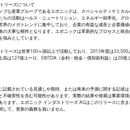
ストリーズについて
ィブな産業グループであるエボニックは、スペシャルティケミカル
たちの活動はヘルス・ニュートリション、エネルギー効率化、グロ
世界のメガトレンドに集中しており、企業の有益な成長と企業価値
略の大事な根幹となります。エボニックは革新的なプロセスと統合
を強みとしています。
トリーズは世界100ヶ国以上で活動しており、2013年度は33,500
高は127億ユーロ、EBITDA（金利・税金・償却前利益）は20億
に記載されている見通しや期待、または将来の予測に関する記述は
と不確実性を含む可能性があります。実際の結果や発展は事業環境
あります。エボニック インダストリーズ AGはこのリリースに含ま
関して、更新の義務を負いません。