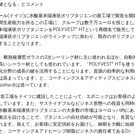
鍵となる」とコメント
ル(ドイツ)に水酸基末端液状ポリブタジエンの新工場で製造を開
間生産能力を誇るこの工場に、グループは数千万ユーロを投じまし
端液状ポリブタジエンをPOLYVEST® HTという商標名で販売し
端液状ポリブタジエンがラインナップに加わり、既存のポリブタジ
することとなります。
HTは、断熱複層窓ガラスの2次シーリング材に主に使われるほか、自動
いシーラー材としても使われています。「POLYVEST® HTを使
化分野の成長の鍵を活用することになります。資源の効率的な利用
は高まっています」と、コーティングス＆アディティブスビジネス
 Küsthardtは述べています。
HT の製造工場をドイツに建設したことによって、エボニックはお客様の
しています。また、サステイナブルなビジネス形態への投資も同時
水酸基末端液状ポリブタジエンの大多数の市場はヨーロッパ内にあ
拠点を設けることで、ブタジエンの自社供給が可能となり、良質な
れます。加えて、お客様に安定供給をお届けし、納期を大幅に短縮
と、コーティング＆アドヒーシブ樹脂ビジネスの責任者であるDr.