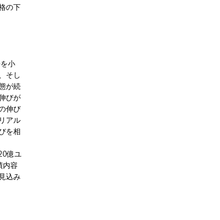
格の下
)を小
、そし
態が続
伸びが
の伸び
リアル
びを相
20億ユ
績内容
見込み