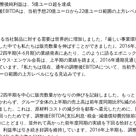
の調整後純利益は、5億ユーロ超を達成
調整後EBITDAは、当初予想20億ユーロから22億ユーロ範囲の上方レ
おける当社製品に対する需要は世界的に増加しました。｢厳しい事業環
した中でも私たちは販売数量を伸ばすことができました｣。2016年
6年第2四半期(4-6月期)の業績発表にあたり、このように語るエボニック
ラウス･エンゲル会長は、上半期の業績を踏まえ、2016年通期見通
います。｢私たちは現在、通年の調整後EBITDAについて、当初予
ユーロ範囲の上方レベルになる見込みです｣。
、第2四半期を中心に販売数量がかなりの伸びを記録しました。もっと
かわらず、グループ全体の上半期の売上高は前年度同期比8%減の6,
ました。これは、原材料コストの減少分を顧客へ還元したために、
ったためです。調整後EBITDA(支払利息･税金･減価償却費控除前
ユーロにとどまり、並外れて高かった前年度同期の実績を下回る恰好と
、利益率は引き続き好調を維持しています。2016年上半期も、調