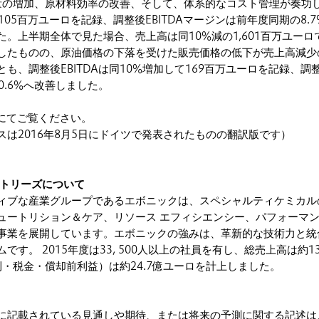
売数量の増加、原材料効率の改善、そして、体系的なコスト管理が奏功
105百万ユーロを記録、調整後EBITDAマージンは前年度同期の8.
した。上半期全体で見た場合、売上高は同10%減の1,601百万ユーロ
したものの、原油価格の下落を受けた販売価格の低下が売上高減少
も、調整後EBITDAは同10%増加して169百万ユーロを記録、調
10.6%へ改善しました。
ルにてご覧ください。
スは2016年8月5日にドイツで発表されたものの翻訳版です）
ストリーズについて
ィブな産業グループであるエボニックは、スペシャルティケミカル
ュートリション＆ケア、リソース エフィシエンシー、パフォーマン
事業を展開しています。エボニックの強みは、革新的な技術力と統
です。 2015年度は33, 500人以上の社員を有し、総売上高は約1
金利・税金・償却前利益）は約24.7億ユーロを計上しました。
に記載されている見通しや期待、または将来の予測に関する記述は