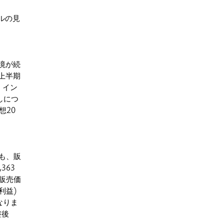
ベルの見
境が続
上半期
 イン
しにつ
想20
も、販
363
販売価
利益)
なりま
整後