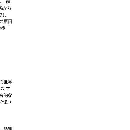
し、前
7%から
でし
の原因
整後
の世界
ス マ
合的な
35億ユ
、既知