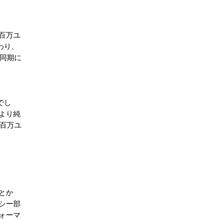
5百万ユ
わり、
同期に
でし
より純
6百万ユ
とか
シー部
ォーマ