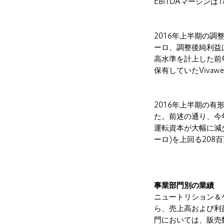
EBITDAマージン
2016年上半期の調整
ーロ、調整後純利益は
高水準を計上した前
保有していたViva
2016年上半期の有
た。前述の通り、今
運転資本が大幅に減
ーロ)を上回る20
事業部門別の業績
ニュートリション＆
ら、売上高および利
門においては、販売