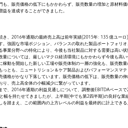
門も、販売価格の低下にもかかわらず、販売数量の増加と原材料価
増益を達成することができました。
、2016年通期の最終売上高は前年実績(2015年: 135 億ユーロ
す。強固な市場ポジション、バランスの取れた製品ポートフォリオ
る事業分野への特化により、今後も当社製品に対する需要は高い状
数量については、厳しいマクロ経済環境にもかかわらず今後も高い
に稼動を開始した新しい工場や販売体制の一層の強化も、販売数量
もっとも、ニュートリション＆ケア製品およびパフォーマンスマテ
売価格がかなり下落しています。販売価格の低下は、販売数量の伸
おり、売上高全体の小幅減少に繋がっています。
で、2016年通期の利益見通しについて、調整後EBITDAベースで
ロと幅を持たせてきましたが、上半期(中でも第2四半期)の良好な業
しを踏まえ、この範囲内の上方レベルの利益を最終的に計上できる