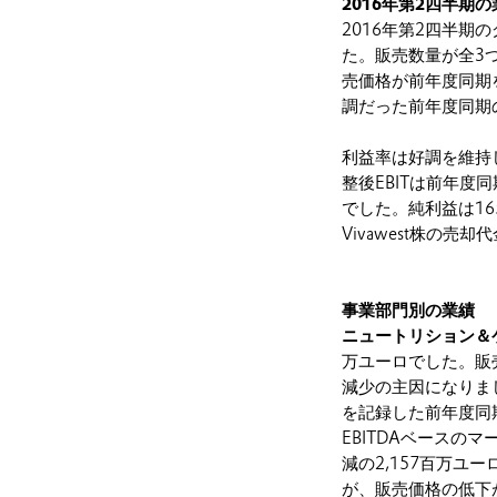
2016年第2四半期の
2016年第2四半期
た。販売数量が全3
売価格が前年度同期を
調だった前年度同期
利益率は好調を維持し
整後EBITは前年度
でした。純利益は16
Vivawest株の売
事業部門別の業績
ニュートリション＆
万ユーロでした。販
減少の主因になりま
を記録した前年度同期
EBITDAベースの
減の2,157百万
が、販売価格の低下が