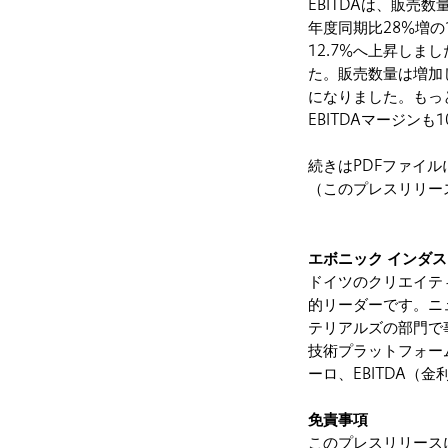
EBITDAは、販
年度同期比28%増の
12.7%へ上昇しま
た。販売数量は増加
になりました。もっと
EBITDAマージンも
続きはPDFファイ
（このプレスリリー
エボニック インダ
ドイツのクリエイテ
的リーダーです。ニ
テリアルズの部門で
技術プラットフォーム
ーロ、EBITDA（
免責事項
このプレスリリース