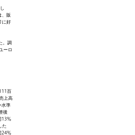
でし
は、販
常に好
た。調
万ユーロ
11百
売上高
い水準
整後
13%
した
24%