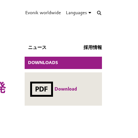
Evonik worldwide
Languages
ニュース
採用情報
DOWNLOADS
発
PDF
Download