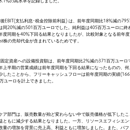
は18.1%の高水準を記録しました。
後EBIT(支払利息･税金控除前利益) は、前年度同期比18%減の79
同20%減の501百万ユーロでした。純利益は405百万ユーロに終
年度同期を40%下回る結果となりましたが、比較対象となる前年度
west株の売却代金が含まれているためです。
形固定資産への設備投資額は、前年度同期比2%減の371百万ユーロ
年上半期の営業成績は前年度同期を下回る結果になったものの、何
少したことから、フリーキャッシュフローは前年度同期の実績(16
8百万ユーロを計上できました。
ケア部門は、販売数量が殆ど変わらない中で販売価格が低下したこ
益ともに減少する結果となりました。一方、リソースエフィシエン
数量の増加を背景に売上高、利益ともに増加しました。また、パフ