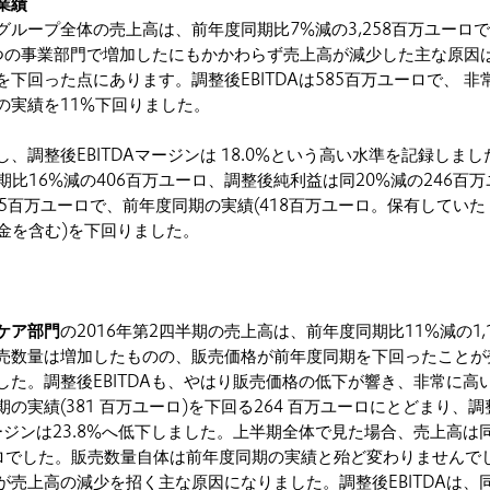
業績
のグループ全体の売上高は、前年度同期比7%減の3,258百万ユーロ
つの事業部門で増加したにもかかわらず売上高が減少した主な原因
下回った点にあります。調整後EBITDAは585百万ユーロで、 非
の実績を11%下回りました。
、調整後EBITDAマージンは 18.0%という高い水準を記録しまし
同期比16%減の406百万ユーロ、調整後純利益は同20%減の246百
5百万ユーロで、前年度同期の実績(418百万ユーロ。保有していた
却代金を含む)を下回りました。
ケア部門
の2016年第2四半期の売上高は、前年度同期比11%減の1,1
売数量は増加したものの、販売価格が前年度同期を下回ったことが
した。調整後EBITDAも、やはり販売価格の低下が響き、非常に高
の実績(381 百万ユーロ)を下回る264 百万ユーロにとどまり、調
マージンは23.8%へ低下しました。上半期全体で見た場合、売上高は同
ユーロでした。販売数量自体は前年度同期の実績と殆ど変わりませんで
売上高の減少を招く主な原因になりました。調整後EBITDAは、同