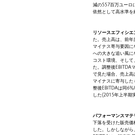
減の557百万ユーロ
依然として高水準を
リソースエフィシエ
た。売上高は、前年
マイナス寄与要因に
への大きな追い風に
コスト環境、そして
た。調整後EBITD
で見た場合、売上高
マイナスに寄与した
整後EBITDAは同6
した(2015年上半期実績
パフォーマンスマテ
下落を受けた販売価
した。しかしながら