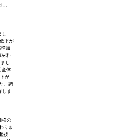
録し、
まし
幅低下が
高増加
原材料
りまし
期全体
低下が
た。調
上昇しま
価格の
わりま
整後