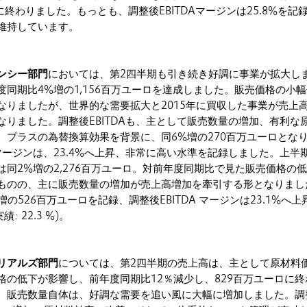
に終わりました。もっとも、調整後EBITDAマージンは25.8%を記
維持しています。
ンシー部門
においては、第2四半期も引き続き好調に事業が拡大し
度同期比4%増の1,156百万ユーロを達成しました。販売価格の小
なりましたが、世界的な需要拡大と2015年に買収した事業が売上
なりました。調整後EBITDAも、主として販売数量の増加、有利な
、プラスの為替換算効果を背景に、同6%増の270百万ユーロとな
Aマージンは、23.4%へ上昇、非常に高い水準を記録しました。上半
は同2%増の2,276百万ユーロ。対前年度同期比で見た販売価格の
ものの、主に販売数量の増加が売上高増加を牽引する形となりまし
%増の526百万ユーロを記録、調整後EBITDA マージンは23.1%へ
: 22.3 %)。
リアルズ部門
については、第2四半期の売上高は、主として原材料
格の低下が影響し、前年度同期比12％減少し、829百万ユーロに終
、販売数量自体は、好調な需要を追い風に大幅に増加しました。調