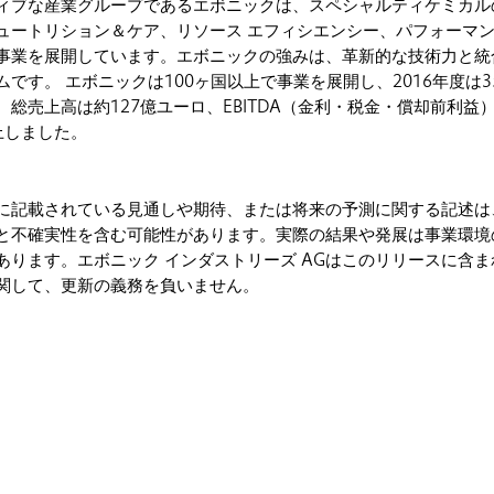
ィブな産業グループであるエボニックは、スペシャルティケミカル
ュートリション＆ケア、リソース エフィシエンシー、パフォーマン
事業を展開しています。エボニックの強みは、革新的な技術力と統
です。 エボニックは100ヶ国以上で事業を展開し、2016年度は35,
総売上高は約127億ユーロ、EBITDA（金利・税金・償却前利益
計上しました。
に記載されている見通しや期待、または将来の予測に関する記述は
と不確実性を含む可能性があります。実際の結果や発展は事業環境
あります。エボニック インダストリーズ AGはこのリリースに含ま
関して、更新の義務を負いません。