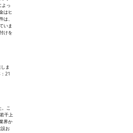
によっ
金はヒ
件は、
ていま
付けを
表しま
：21
た。こ
若干上
業界か
建設お