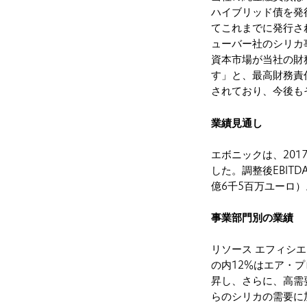
ハイブリッド債を発
てこれまでに発行さ
ューバー社のシリカ
資本市場が当社の財
す」と、最高財務責
されており、今後も
業績見通し
エボニックは、20
した。調整後EBIT
億6千5百万ユーロ）
事業部門別の業績
リソース エフィシエ
の内12%はエア・
昇し、さらに、高需
らのシリカの需要に