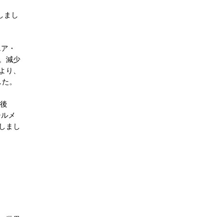
しまし
エア・
。減少
より、
した。
整後
チルメ
しまし