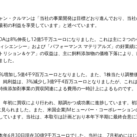
ャン・クルマンは「当社の事業開発は目標どおり進んでおり、当社
最初の利益を享受しています」と述べています。
TDAは8%伸長し12億5千万ユーロになりました。これは主に２つの
フィシエンシー」および「パフォーマンス マテリアルズ」の好業績
トリション＆ケア」の収益は、主に飼料添加物の価格下落により、
ました。
0%増加し5億4千9百万ユーロとなりました。また、1株当たり調整
加。純利益は、3%減少し3億9千4百万ユーロとなりましたが、これ
特殊添加剤事業の買収関連による費用の一時計上によるものです。
、年初に買収により行われ、順調かつ成功裏に進捗しています。初
に見られました。また、米国企業JMヒューバー・コーポレーション
しています。当社は、本取引は計画どおり本年下半期に最終合意に
本年6月30日現在30億9千万ユーロでした。当社は、7月初めには