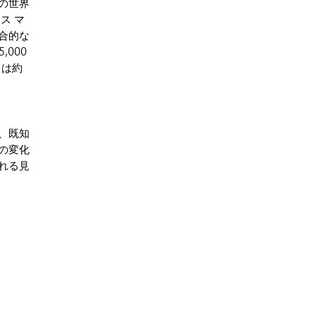
の世界
ス マ
合的な
000
）は約
、既知
の変化
れる見