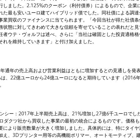
行しました。2.125%のクーポン（利付債券）によるもので、企業
れた最も安いユーロ建てハイブリッド債でした。同社債による調達
事業買収のファイナンスに当てられます。「今回当社が得た社債条
務状態に対してきわめて大きな信頼を寄せていることの表れだと見
任者ウテ・ヴォルフは述べ、さらに「当社は確固とした投資適格格
それを維持していきます」と付け加えました。
17年通年の売上高および営業利益はともに増加するとの見通しを発
DAは、22億ユーロから24億ユーロになると期待しています（2016年
。
ンシー：2017年上半期売上高は、21%増加し27億6千ユーロでし
プロダクツ社から買収した事業の最初の統合によるものです。価格も
要により販売数量が大きく増加しました。具体的には、特にタイヤ
加え、3Dプリンター用等の高機能ポリマー、オートモーティブ、