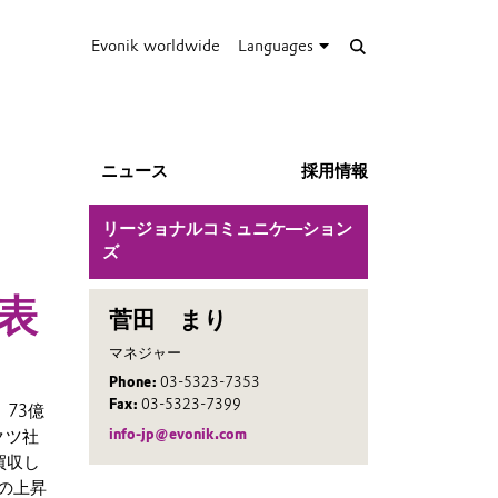
Evonik worldwide
Languages
ニュース
採用情報
リージョナルコミュニケ―ション
ズ
表
菅田 まり
マネジャー
Phone:
03-5323-7353
Fax:
03-5323-7399
73億
info-jp@evonik.com
クツ社
買収し
の上昇