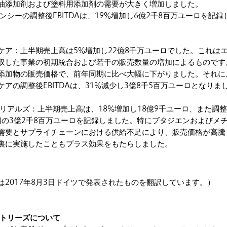
油添加剤および塗料用添加剤の需要が大きく増加しました。
ンシーの調整後EBITDAは、19%増加し6億2千8百万ユーロを記録
ケア：上半期売上高は5%増加し22億8千万ユーロでした。これは
収した事業の初期統合および若干の販売数量の増加によるものです
添加物の販売価格で、前年同期に比べ大幅に下がりました。それに
アの調整後EBITDAは、31%減少し3億8千5百万ユーロとなりま
テリアルズ：上半期売上高は、18%増加し18億9千ユーロ、また調
倍増の3億2千8百万ユーロを記録しました。特にブタジエンおよびメ
需要とサプライチェーンにおける供給不足により、販売価格が高騰
裏に実施したこともプラス効果をもたらしました。
は2017年8月3日ドイツで発表されたものを翻訳しています。）
ストリーズについて