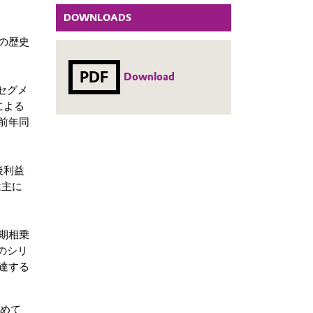
DOWNLOADS
の歴史
PDF
Download
セグメ
による
前年同
後利益
は主に
期相乗
のシリ
達する
じめて