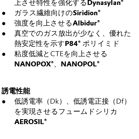
上させ特性を強化する
Dynasylan®
ガラス繊維向けの
Siridion®
強度を向上させる
Albidur®
真空でのガス放出が少なく、優れた
熱安定性を示す
P84®
ポリイミド
粘度低減とCTEを向上させる
NANOPOX®
、
NANOPOL®
誘電性能
低誘電率（Dk）、低誘電正接（Df）
を実現させるフュームドシリカ
AEROSIL®