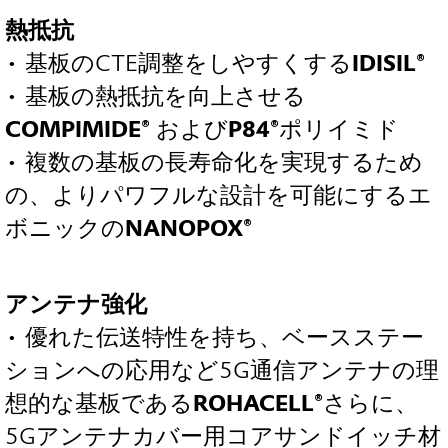
熱抵抗
• 基板のCTE調整をしやすくする
IDISIL®
• 基板の熱抵抗を向上させる
COMPIMIDE®
および
P84®
ポリイミド
• 複数の基板の長寿命化を実現するため
の、よりパワフルな設計を可能にするエ
ボニックの
NANOPOX®
アンテナ強化
• 優れた伝送特性を持ち、ベースステー
ションへの応用など5G通信アンテナの理
想的な基板である
ROHACELL®
さらに、
5Gアンテナカバー用コアサンドイッチ材