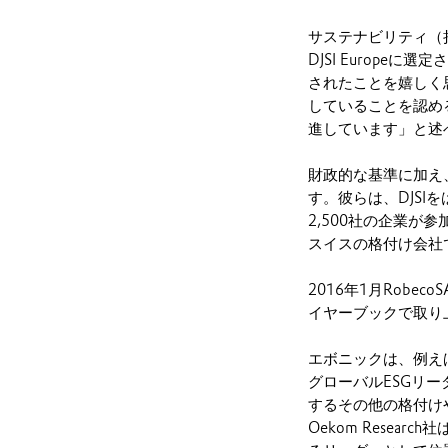
サステナビリティ（持
DJSI Europ
されたことを嬉しく
していることを認め
進しています」と述
財政的な基準に加え
す。彼らは、DJS
2,500社の企業が
スイスの格付け会社で
2016年1月Rob
イヤーブックで取り
エボニックは、例えば
グローバルESGリーダー
するその他の格付けやラ
Oekom Rese