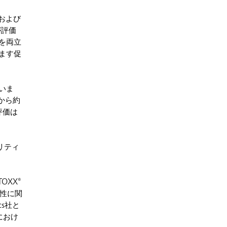
dおよび
が評価
を両立
ます促
いま
から約
評価は
リティ
OXX®
能性に関
cs社と
におけ