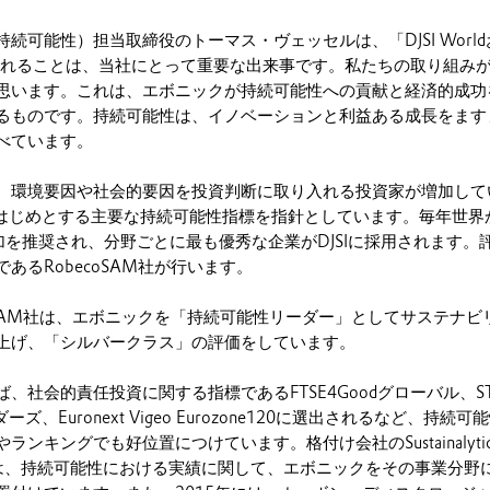
続可能性）担当取締役のトーマス・ヴェッセルは、「DJSI Worl
eに選定されることは、当社にとって重要な出来事です。私たちの取り組み
思います。これは、エボニックが持続可能性への貢献と経済的成功
るものです。持続可能性は、イノベーションと利益ある成長をます
べています。
、環境要因や社会的要因を投資判断に取り入れる投資家が増加して
Iをはじめとする主要な持続可能性指標を指針としています。毎年世界
参加を推奨され、分野ごとに最も優秀な企業がDJSIに採用されます。
あるRobecoSAM社が行います。
ecoSAM社は、エボニックを「持続可能性リーダー」としてサステナビ
上げ、「シルバークラス」の評価をしています。
、社会的責任投資に関する指標であるFTSE4Goodグローバル、ST
ズ、Euronext Vigeo Eurozone120に選出されるなど、持続可
ンキングでも好位置につけています。格付け会社のSustainalyti
arch社は、持続可能性における実績に関して、エボニックをその事業分野