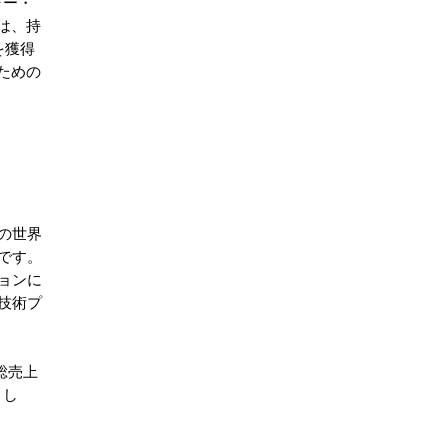
ャー・
は、持
を獲得
ための
の世界
です。
ョンに
技術プ
総売上
まし