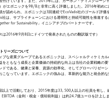
置付けています。また、2015年には、カーボン・ディスクロージ
）がエボニックを98/Bと非常に高く評価しました。2016年初めに
が認められ、エボニックは3回連続でEcoVadis社のゴールド評価
adis社は、サプライチェーンにおける透明性と持続可能性を推進する
her for Sustainability」イニシアチブのパートナーです。
スは2016年9月8日にドイツで発表されたものの翻訳版です）
ストリーズについて
ィブな産業グループであるエボニックは、スペシャルティケミカル
益をともなう成長と企業価値の持続的な向上は当社の企業戦略の要
ンドである、健康と栄養、資源の効率化、そしてグローバリゼーシ
おこなっています。エボニックの強みは、革新的な能力と統合的な
。
国以上で活動しており、2015年度は33, 500人以上の社員を有し、
、EBITDA（金利・税金・償却前利益）は約24.7億ユーロを計上し