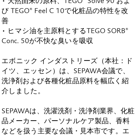
• 天然由来の原料、TEGO® Solve 90 およ
び TEGO® Feel C 10で化粧品の特性を改
善
• ヒマシ油を主原料とするTEGO SORB®
Conc. 50が不快な臭いを吸収
エボニック インダストリーズ（本社：ド
イツ、エッセン）は、SEPAWA会議で、
洗浄剤および各種化粧品原料を幅広く紹
介しました。
SEPAWAは、洗濯洗剤・洗浄剤業界、化粧
品メーカー、パーソナルケア製品、香料
などを扱う主要な会議・見本市です。エ