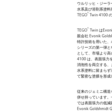
ウルリッヒ・ジーラ
水系及び溶剤系塗料
®
TEGO
Twin 41
®
TEGO
Twin はEvo
親会社 Evonik G
特許技術を用いた、
シリーズの第一弾とな
として、市場より高
4100 は、表面
消泡性を両立する、
水系塗料に留まらず
て緊密な塗膜を形成
従来のジェミニ構造
併せ持っています。
では表面張力の低減
Evonik Golds