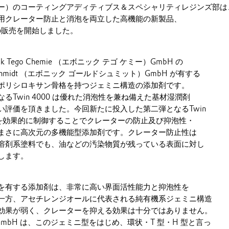
ー）のコーティングアディティブス＆スペシャリティレジンズ部は
用クレーター防止と消泡を両立した高機能の新製品、
00 の販売を開始しました。
nik Tego Chemie （エボニック テゴ ケミー）GmbH の
oldshmidt （エボニック ゴールドシュミット）GmbH が有する
ポリシロキサン骨格を持つジェミニ構造の添加剤です。
るTwin 4000 は優れた消泡性を兼ね備えた基材湿潤剤
い評価を頂きました。今回新たに投入した第二弾となるTwin
張力を効果的に制御することでクレーターの防止及び抑泡性・
まさに高次元の多機能型添加剤です。クレーター防止性は
溶剤系塗料でも、油などの汚染物質が残っている表面に対し
します。
を有する添加剤は、非常に高い界面活性能力と抑泡性を
一方、アセチレンジオールに代表される純有機系ジェミニ構造
効果が弱く、クレーターを抑える効果は十分ではありません。
hmidt GmbH は、このジェミニ型をはじめ、環状・T 型・H 型と言っ