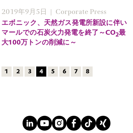
2019年9月5日
Corporate Press
エボニック、天然ガス発電所新設に伴い
マールでの石炭火力発電を終了～CO
最
2
大100万トンの削減に～
1
2
3
4
5
6
7
8